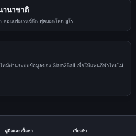
บนานาชาติ
ลีก คอนเฟอเรนซ์ลีก ฟุตบอลโลก ยูโร
ไทม์ผ่านระบบข้อมูลของ Siam2Ball เพื่อให้แฟนกีฬาไทยไม่
คู่มือและเนื้อหา
เกี่ยวกับ