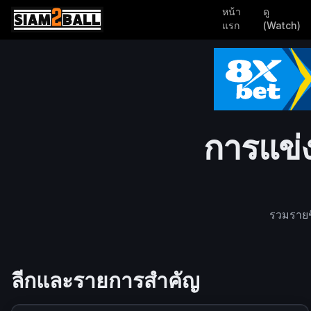
หน้า
ดู
แรก
(Watch)
การแข่
รวมรายชื
ลีกและรายการสำคัญ