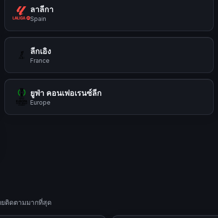
ลาลีกา
Spain
ลีกเอิง
France
ยูฟ่า คอนเฟอเรนซ์ลีก
Europe
ยติดตามมากที่สุด