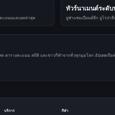
ทัวร์นาเมนต์ระดั
รางคะแนนและผลล่าสุด
ยูฟ่าแชมเปียนส์ลีก ยูโรปา
สด ตารางคะแนน สถิติ และข่าวกีฬาจากทั่วทุกมุมโลก อัปเดตเรียล
บริการ
กีฬา