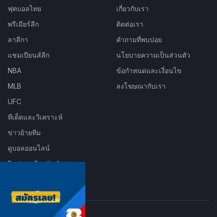
ฟุตบอลไทย
เกี่ยวกับเรา
พรีเมียร์ลีก
ติดต่อเรา
ลาลีกา
คำถามที่พบบ่อย
แชมเปียนส์ลีก
นโยบายความเป็นส่วนตัว
NBA
ข้อกำหนดและเงื่อนไข
MLB
ลงโฆษณากับเรา
UFC
ทีเด็ดและวิเคราะห์
ข่าวย้ายทีม
ดูบอลออนไลน์
Fantasy Football
ดาวซัลโว