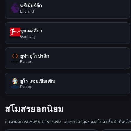
พรีเมียร์ลีก
England
บุนเดสลีกา
Germany
ยูฟ่า ยูโรปาลีก
Europe
ยูโร แชมเปียนชิพ
Europe
สโมสรยอดนิยม
ค้นหาผลการแข่งขัน ตารางแข่ง และข่าวล่าสุดของสโมสรชั้นนำที่คนไท