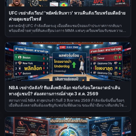
UFC เขย่าสังเวียน! 'พยัคฆ์เหินหาว' หวนคืนสังเวียนพร้อมดีลย้าย
ค่ายสุดเซอร์ไพรส์
ตลาดนักสู้ UFC กำลังเดือดระอุ เมื่ออดีตแชมป์จอมเก๋าประกาศการกลับมา
พร้อมดีลย้ายค่ายที่สั่นสะเทือนวงการ MMA แฟนๆ เตรียมพร้อมรับชมความ
เปลี่ยนแปลงครั้งใหญ่ในปีนี้
NBA เขย่าบัลลังก์! ทีมเต็งพลิกล็อก ฟอร์มร้อนใครผงาดนำเส้น
ทางสู่แชมป์? ส่องสถานการณ์ล่าสุด 3 ส.ค. 2569
สถานการณ์ NBA ล่าสุดประจำวันที่ 3 สิงหาคม 2569 กำลังเข้มข้นขึ้นเรื่อยๆ
เมื่อทีมเต็งหลายทีมต้องเผชิญกับฟอร์มที่ผันผวน ขณะที่ม้ามืดบางทีมกลับโชว์
ฟอร์มได้อย่างน่าประทับใจ