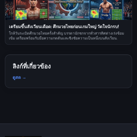
เตรียมขึ้นสังเวียนเดือด: ศึกมวยไทยก่อนเกมใหญ่ วัดใจนักรบ!
ใกล้วันระเบิดศึกมวยไทยครั้งสำคัญ บรรดานักชกจากทั่วสารทิศต่างเร่งซ้อม
เข้ม เตรียมพร้อมรับมือความกดดันและชิงชัยความเป็นหนึ่งบนสังเวียน.
ลิงก์ที่เกี่ยวข้อง
ดูสด
→