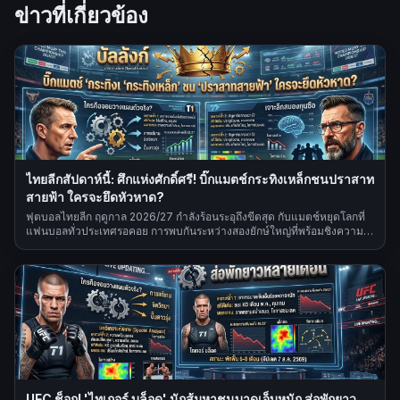
ข่าวที่เกี่ยวข้อง
ไทยลีกสัปดาห์นี้: ศึกแห่งศักดิ์ศรี! บิ๊กแมตช์กระทิงเหล็กชนปราสาท
สายฟ้า ใครจะยึดหัวหาด?
ฟุตบอลไทยลีก ฤดูกาล 2026/27 กำลังร้อนระอุถึงขีดสุด กับแมตช์หยุดโลกที่
แฟนบอลทั่วประเทศรอคอย การพบกันระหว่างสองยักษ์ใหญ่ที่พร้อมชิงความ
เป็นหนึ่ง
UFC ช็อก! 'ไทเกอร์ บล็อด' นักสู้มหาชนบาดเจ็บหนัก ส่อพักยาว