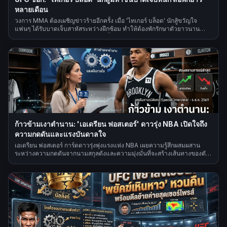
หลายเดือน
วงการ MMA ต้องเผชิญข่าวร้ายอีกครั้ง เมื่อ 'ไทเกอร์ บล็อด' นักสู้ขวัญใจ
แฟนๆ ได้รับบาดเจ็บสาหัสระหว่างฝึกซ้อม ทำให้ต้องพักรักษาตัวยาวนาน
หลายเดือน ส่งผลกระทบต่อแผนการขึ้นสังเวียนไฟต์สำคัญ
ก้าวข้ามเงาตำนาน: 'เอเดรียน ฟอสเตอร์' ดาวรุ่ง NBA เปิดใจถึง
ความกดดันและแรงบันดาลใจ
เอเดรียน ฟอสเตอร์ การ์ดดาวรุ่งพุ่งแรงแห่ง NBA เผยความรู้สึกผสมผสาน
ระหว่างความกดดันจากนามสกุลดังและความมุ่งมั่นที่จะสร้างเส้นทางของตัว
เอง