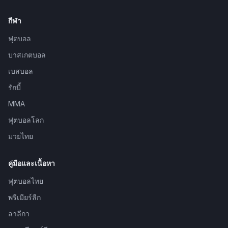
กีฬา
ฟุตบอล
บาสเกตบอล
เบสบอล
รักบี้
MMA
ฟุตบอลโลก
มวยไทย
คู่มือและเนื้อหา
ฟุตบอลไทย
พรีเมียร์ลีก
ลาลีกา