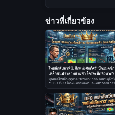
ข่าวที่เกี่ยวข้อง
ไทยลีกสัปดาห์นี้: ศึกแห่งศักดิ์ศรี! บิ๊กแมตช์
เหล็กชนปราสาทสายฟ้า ใครจะยึดหัวหาด?
ฟุตบอลไทยลีก ฤดูกาล 2026/27 กำลังร้อนระอุถึงขี
กับแมตช์หยุดโลกที่แฟนบอลทั่วประเทศรอคอย การ
ระหว่างสองยักษ์ใหญ่ที่พร้อมชิงความเป็นหนึ่ง