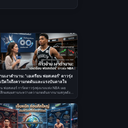
้ามเงาตำนาน: 'เอเดรียน ฟอสเตอร์' ดาวรุ่ง
เปิดใจถึงความกดดันและแรงบันดาลใจ
ยน ฟอสเตอร์ การ์ดดาวรุ่งพุ่งแรงแห่ง NBA เผย
ู้สึกผสมผสานระหว่างความกดดันจากนามสกุลดัง
มมุ่งมั่นที่จะสร้างเส้นทางของตัวเอง