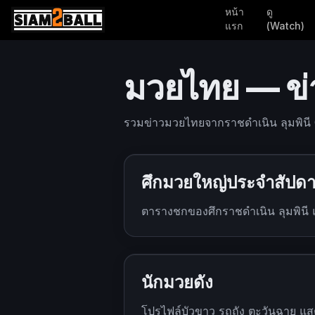
หน้า
ดู
แรก
(Watch)
มวยไทย — ข่า
รวมข่าวมวยไทยจากราชดำเนิน ลุมพินี
ศึกมวยใหญ่ประจำสัปดา
ตารางชกของศึกราชดำเนิน ลุมพิน
นักมวยดัง
โปรไฟล์บัวขาว รถถัง ตะวันฉาย แ