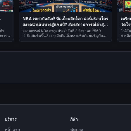
น
NBA เขย่าบัลลังก์! ทีมเต็งพลิกล็อก ฟอร์มร้อนใคร
เตรีย
ผงาดนำเส้นทางสู่แชมป์? ส่องสถานการณ์ล่าสุด
วัดใจ
3 ส.ค. 2569
ก๋า
สถานการณ์ NBA ล่าสุดประจำวันที่ 3 สิงหาคม 2569
ใกล้วั
วงการ
กำลังเข้มข้นขึ้นเรื่อยๆ เมื่อทีมเต็งหลายทีมต้องเผชิญกับ
สารทิศ
ั้ง
ฟอร์มที่ผันผวน ขณะที่ม้ามืดบางทีมกลับโชว์ฟอร์มได้อย่าง
ชิงชัย
น่าประทับใจ
บริการ
กีฬา
หน้าแรก
ฟุตบอล