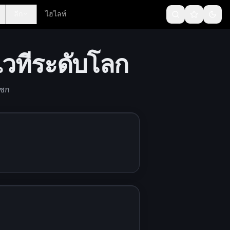
ลีก
ไฮไลท์
เวทีระดับโลก
ิชก