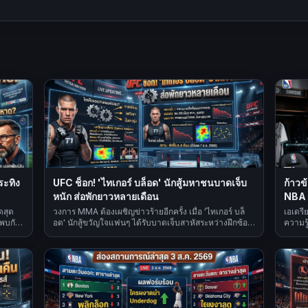
กระทิง
UFC ช็อก! 'ไทเกอร์ บล็อด' นักสู้มหาชนบาดเจ็บ
ก้าวข
หนัก ส่อพักยาวหลายเดือน
NBA 
ดสุด
วงการ MMA ต้องเผชิญข่าวร้ายอีกครั้ง เมื่อ 'ไทเกอร์ บล็
เอเดรี
พบกัน
อด' นักสู้ขวัญใจแฟนๆ ได้รับบาดเจ็บสาหัสระหว่างฝึกซ้อม
ความร
ทำให้ต้องพักรักษาตัวยาวนานหลายเดือน ส่งผลกระทบต่อ
และควา
แผนการขึ้นสังเวียนไฟต์สำคัญ