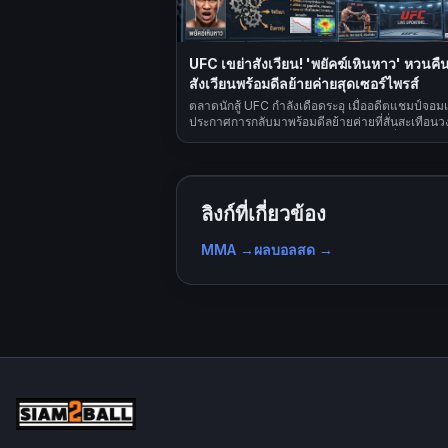
UFC เขย่าสังเวียน! 'พยัคฆ์เหินหาว' หวนคื
สังเวียนพร้อมดีลย้ายค่ายสุดเซอร์ไพรส์
ตลาดนักสู้ UFC กำลังเดือดระอุ เมื่ออดีตแชมป์จอมเ
ประกาศการกลับมาพร้อมดีลย้ายค่ายที่สั่นสะเทือน
MMA แฟนๆ เตรียมพร้อมรับชมความเปลี่ยนแปลงคร
ใหญ่ในปีนี้
ลิงก์ที่เกี่ยวข้อง
MMA
→
ผลบอลสด
→