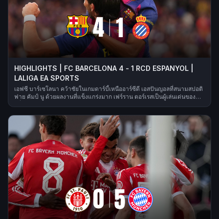
HIGHLIGHTS | FC BARCELONA 4 - 1 RCD ESPANYOL |
LALIGA EA SPORTS
เอฟซี บาร์เซโลนา คว้าชัยในเกมดาร์บี้เหนืออาร์ซีดี เอสปันญอลที่สนามสปอติ
ฟาย คัมป์ นู ด้วยผลงานที่แข็งแกร่งมาก เฟร์ราน ตอร์เรสเป็นผู้เล่นเด่นของ
ครึ่งแรก โดยยิงได้สองประตู—ลูกแรกเป็นการโหม่งจากลูกเตะมุมของลามีน
ยามาล และลูกที่สองเป็นการจบสกอร์อย่างเฉียบคมจากการแอสซิสต์ของปีก
คนเดิม ในครึ่งหลัง โปล โลซาโนยิงตีไข่แตกให้เอสปันญอล แต่บาร์ซ่าตอบโต้
ได้ในช่วงท้าย ลามีน ยามาลปิดเกมด้วยการทำประตูจากความสามารถเฉพาะ
ตัว และแรชฟอร์ดซัดปิดท้ายให้ชนะ 4–1