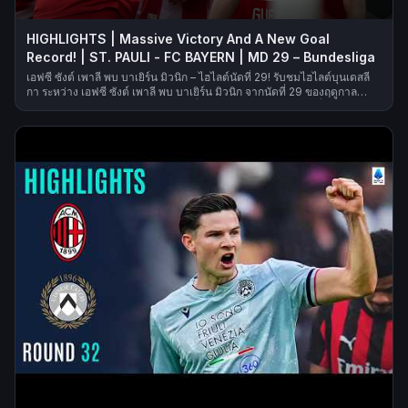
HIGHLIGHTS | Massive Victory And A New Goal
Record! | ST. PAULI - FC BAYERN | MD 29 – Bundesliga
เอฟซี ซังต์ เพาลี พบ บาเยิร์น มิวนิก – ไฮไลต์นัดที่ 29! รับชมไฮไลต์บุนเดสลี
กา ระหว่าง เอฟซี ซังต์ เพาลี พบ บาเยิร์น มิวนิก จากนัดที่ 29 ของฤดูกาล
2025/26! ประตู: 0-1 มูเซียลา (นาทีที่ 9), 0-2 โกเร็ตซ์กา (นาทีที่ 53), 0-3
โอลิเซ (นาทีที่ 55), 0-4 แจ็คสัน (นาทีที่ 66), 0-5 เกร์เรยโร (นาทีที่ 89)