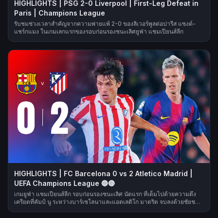
HIGHLIGHTS | PSG 2-0 Liverpool | First-Leg Defeat in
Paris | Champions League
รับชมช่วงเวลาสำคัญจากความพ่ายแพ้ 2-0 ของลิเวอร์พูลต่อปารีส แซงต์-
แชร์กแมง ในเกมเลกแรกของรอบก่อนรองชนะเลิศยูฟ่า แชมเปียนส์ลีก
HIGHLIGHTS | FC Barcelona 0 vs 2 Atletico Madrid |
UEFA Champions League 🔵🔴
เกมยูฟ่า แชมเปียนส์ลีก รอบก่อนรองชนะเลิศ นัดแรก ที่เต็มไปด้วยความตึง
เครียดที่คัมป์ นู ระหว่างบาร์เซโลนาและแอตเลติโก มาดริด จบลงด้วยชัยชนะ
2-0 ของแอตเลติโก มาดริด