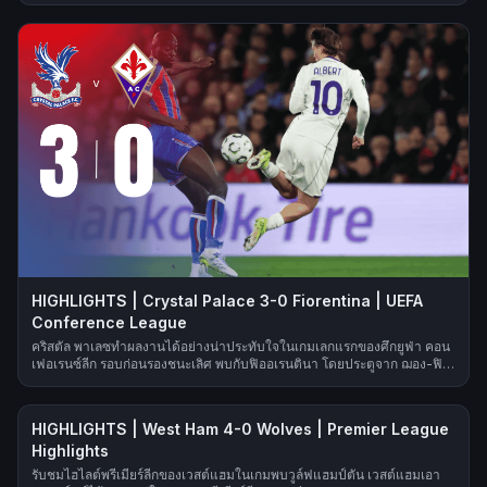
อย่างยอดเยี่ยมด้วยการยิงจากบริเวณหน้ากรอบเขตโทษตีเสมอเป็น 1-1 ทีมขอ
งอาร์เบลัวพยายามบุกหาประตูชัยจนจบเกม สร้างโอกาสหลายครั้ง แต่ติดเซฟ
ของกาซซานิก้าและจบสกอร์ไม่เฉียบคม สกอร์จบลงเท่าเดิม ส่งผลให้ผลเสมอนี้
ทำให้โอกาสลุ้นแชมป์ของเรอัล มาดริดซับซ้อนมากขึ้น
HIGHLIGHTS | Crystal Palace 3-0 Fiorentina | UEFA
Conference League
คริสตัล พาเลซทำผลงานได้อย่างน่าประทับใจในเกมเลกแรกของศึกยูฟ่า คอน
เฟอเรนซ์ลีก รอบก่อนรองชนะเลิศ พบกับฟิออเรนตินา โดยประตูจาก ฌอง-ฟิลิ
ปป์ มาเตตา, ไทริค มิตเชลล์ และอิสไมลา ซาร์ ทำให้ทัพ ‘ดิ อีเกิลส์’ กุมความ
ได้เปรียบอย่างมากก่อนเกมเลกสองที่เมืองฟลอเรนซ์
HIGHLIGHTS | West Ham 4-0 Wolves | Premier League
Highlights
รับชมไฮไลต์พรีเมียร์ลีกของเวสต์แฮมในเกมพบวูล์ฟแฮมป์ตัน เวสต์แฮมเอา