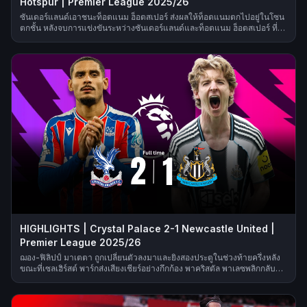
Hotspur | Premier League 2025/26
ซันเดอร์แลนด์เอาชนะท็อตแนม ฮ็อตสเปอร์ ส่งผลให้ท็อตแนมตกไปอยู่ในโซน
ตกชั้น หลังจบการแข่งขันระหว่างซันเดอร์แลนด์และท็อตแนม ฮ็อตสเปอร์ ที่
สนามสเตเดียมออฟไลท์ ในศึกพรีเมียร์ลีก ฤดูกาล 2025/26
HIGHLIGHTS | Crystal Palace 2-1 Newcastle United |
Premier League 2025/26
ฌอง-ฟิลิปป์ มาเตตา ถูกเปลี่ยนตัวลงมาและยิงสองประตูในช่วงท้ายครึ่งหลัง
ขณะที่เซลเฮิร์สต์ พาร์กส่งเสียงเชียร์อย่างกึกก้อง พาคริสตัล พาเลซพลิกกลับมา
เอาชนะนิวคาสเซิล ยูไนเต็ด 2-1