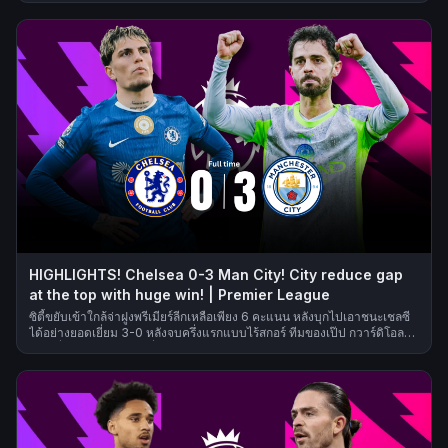
สนามจากจังหวะดึงผม
HIGHLIGHTS! Chelsea 0-3 Man City! City reduce gap
at the top with huge win! | Premier League
ซิตี้ขยับเข้าใกล้จ่าฝูงพรีเมียร์ลีกเหลือเพียง 6 คะแนน หลังบุกไปเอาชนะเชลซี
ได้อย่างยอดเยี่ยม 3-0 หลังจบครึ่งแรกแบบไร้สกอร์ ทีมของเป๊ป กวาร์ดิโอลา
เร่งเครื่องอย่างดุดันในครึ่งหลังด้วยการยิง 3 ประตูภายในเวลา 17 นาที นิโก
โอ’ไรลีย์ทำประตูขึ้นนำสำคัญจากลูกโหม่งหลังเปิดของรายัน แชร์กี ก่อนที่
มิดฟิลด์ชาวฝรั่งเศสจะสร้างโอกาสให้มาร์ค เกฮีซัดประตูที่สองเข้าไป จากนั้น
เจเรมี โดกู ก็ปิดเกมไม่ให้เชลซีกลับมาได้ ด้วยการฉวยโอกาสจากการเพรสซิ่ง
ที่ทำให้คู่แข่งเสียบอลและจบสกอร์อย่างเฉียบคม ขณะที่จ่าฝูงอาร์เซนอลแพ้ใน
ช่วงสุดสัปดาห์ แมนเชสเตอร์ ซิตี้ก็ใช้โอกาสนี้ไล่จี้เหลือ 6 แต้ม โดยยังแข่ง
น้อยกว่า 1 นัด และจะมีเกมพบอาร์เซนอลที่เอติฮัดในวันอาทิตย์หน้า