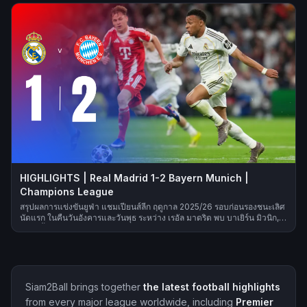
HIGHLIGHTS | Real Madrid 1-2 Bayern Munich |
Champions League
สรุปผลการแข่งขันยูฟ่า แชมเปียนส์ลีก ฤดูกาล 2025/26 รอบก่อนรองชนะเลิศ
นัดแรก ในคืนวันอังคารและวันพุธ ระหว่าง เรอัล มาดริด พบ บาเยิร์น มิวนิก,
สปอร์ติ้ง ซีพี พบ อาร์เซนอล, บาร์เซโลนา พบ แอตเลติโก มาดริด และ เปแอ
สเช พบ ลิเวอร์พูล
Siam2Ball brings together
the latest football highlights
from every major league worldwide, including
Premier