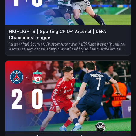
HIGHLIGHTS | Sporting CP 0-1 Arsenal | UEFA
Champions League
ไค ฮาแวร์ตซ์ ยิงประตูชัยในช่วงทดเวลาบาดเจ็บให้กับอาร์เซนอล ในเกมเลก
แรกของรอบก่อนรองชนะเลิศยูฟ่า แชมเปียนส์ลีก นัดเยือนสปอร์ติ้ง ลิสบอน
โดยก่อนหน้านั้น ดาบิด รายา เซฟสำคัญหลายครั้งเพื่อช่วยให้ทีมยังอยู่ในเกม
ก่อนที่ตัวสำรองจะมาทำประตูชัยในช่วงท้ายเกม