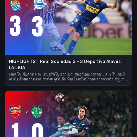
HIGHLIGHTS | Real Sociedad 3 - 3 Deportivo Alavés |
LA LIGA
เรอัล โซเซียดาด และ เดปอร์ติโบ อลาเบส เสมอกันอย่างสุดมัน 3-3 ในเกมที่
เต็มไปด้วยความรวดเร็วตั้งแต่เริ่มต้น ทีมเยือนขึ้นนำก่อนจากการทำเข้าประตู
ตัวเองของคาเลตา-คาร์ ก่อนที่ซูซิชจะตีเสมอ และดิอาบาเต้พาอลาเบสขึ้นนำ
อีกครั้ง จากนั้นการทำเข้าประตูตัวเองของซิเวราทำให้สกอร์เป็น 2-2 ในครึ่ง
แรก ในครึ่งหลัง ออสการ์สสันทำประตูให้เจ้าบ้านพลิกขึ้นนำ จากจังหวะที่คุโบะ
เริ่มเกมรุก แต่ในช่วงทดเวลาบาดเจ็บ โบเย่ฉวยโอกาสจากการบุกของอลาเบส
ในช่วงท้าย ยิงประตูตีเสมอ 3-3 และแบ่งแต้มกลับไปได้