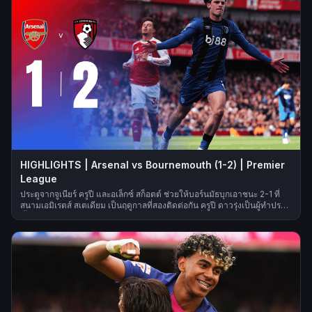
HIGHLIGHTS | Arsenal vs Bournemouth (1-2) | Premier
League
ประตูจากจูเนียร์ ครูปี และอเล็กซ์ สก็อตต์ ช่วยให้บอร์นมัธบุกเอาชนะ 2-1 ที่
สนามเอมิเรตส์ สเตเดียม เป็นฤดูกาลที่สองติดต่อกัน ครูปี ดาวรุ่งเป็นผู้ทำประตู
ขึ้นนำให้ ‘เดอะ เชอร์รีส์’ จากจังหวะยิงเสาไกล ก่อนที่วิกตอร์ โยเคเรสจะซัดจุด
โทษเข้าไป ทำให้ยอดรวมประตูของเขาเพิ่มเป็น 18 ลูกในฤดูกาลแรกของเขา
แต่บอร์นมัธมาได้ประตูชัยในช่วง 15 นาทีสุดท้าย จากจังหวะจบสกอร์อย่างนิ่ง
ของสก็อตต์ในระยะใกล้ ส่งผลให้ทีมเจ้าบ้านแพ้ในบ้านเป็นนัดที่สองของ
ฤดูกาล