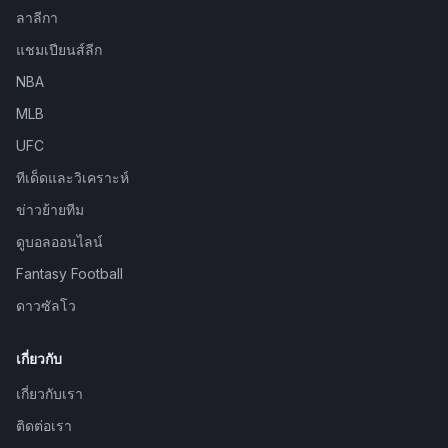
ลาลีกา
แชมเปียนส์ลีก
NBA
MLB
UFC
ทีเด็ดและวิเคราะห์
ข่าวย้ายทีม
ดูบอลออนไลน์
Fantasy Football
ดาวซัลโว
เกี่ยวกับ
เกี่ยวกับเรา
ติดต่อเรา