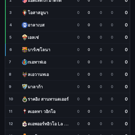
แอตเลติโก มาดริด
0
2
0
0
0
0
โอสาสอูนา
0
3
0
0
0
0
อาลาเบส
0
4
0
0
0
0
เอลเช่
0
5
0
0
0
0
บาร์เซโลนา
0
6
0
0
0
0
กเอทาฟเอ
0
7
0
0
0
0
ลเอวานทเอ
0
8
0
0
0
0
มาลาก้า
0
9
0
0
0
0
ราคอิง สานทานดเออร์
0
10
0
0
0
0
คเอลทา วอิกโอ
0
11
0
0
0
0
ดเอพออร์ทอิวโอ La คออร์อูนา
0
12
0
0
0
0