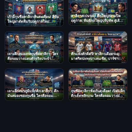
ลาลีกาสเปนระอุ! ศึกใหญ่ก่อนเปิด
เก้าอี้กุนซือลาลีกาสั่นสะเทือน! สี่ทีม
ฤดูกาล: ทีมยักษ์ใหญ่ปรับทัพ สู่เส้น
ใหญ่ผ่าตัดทีมรับฤดูกาลใหม่
ทางล่าแชมป์
2026/27
เจาะลึกสมองกลกุนซือลาลีกา: ใคร
ศึกแห่งศักดิ์ศรี! ลาลีกาเดือดระอุ:
คือจอมวางแผนตัวจริงประจำ
มาดริดปะทะบาเลนเซีย, บาร์ซ่า
ฤดูกาล 2026/27?
เยือนบิลเบา ใครจะผงาด?
เจาะลึกสมรภูมิแท็กติก ลาลีกา: ศึก
กุนซือลาลีกาฟัดกันดุเดือด! เปิดแท็ก
มันสมองของกุนซือ ใครคือจอม
ติกเด็ดพลิกเกม ใครคือจอมวางแผน
วางแผนตัวจริง?
ตัวจริง?