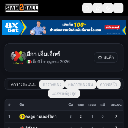
ลีกา เอ็มเอ็กซ์
บันทึก
เม็กซิโก
· ฤดูกาล
2026
ตารางคะแนน
ตารางแข่ง
ผลการแข่งขัน
ดาวซัลโว
แอสซิสต์สูงสุด
#
ทีม
นัด
ชนะ
เสมอ
แพ้
คะแนน
คลอูบ ามเออร์อิคา
7
1
3
2
1
0