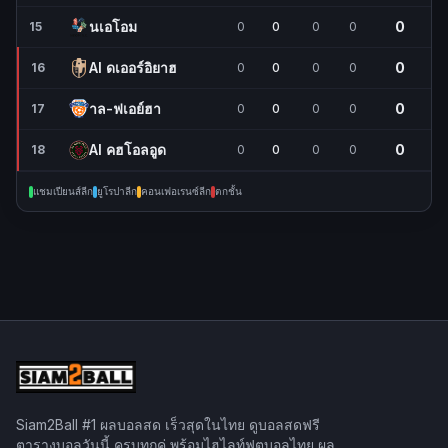
นเอโอม
0
15
0
0
0
0
Al ดเออร์อิยาฮ
0
16
0
0
0
0
าล-ฟเอย์ฮา
0
17
0
0
0
0
Al คฮโอลอูด
0
18
0
0
0
0
แชมเปียนส์ลีก
ยูโรปาลีก
คอนเฟอเรนซ์ลีก
ตกชั้น
Siam2Ball #1 ผลบอลสด เร็วสุดในไทย ดูบอลสดฟรี
ตารางบอลวันนี้ ครบทุกคู่ พร้อมไฮไลท์ฟุตบอลไทย ผล