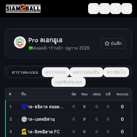
Pro ลเอกอูเอ
บันทึก
สออดอิ-าร์าบอิา
· ฤดูกาล
2026
ตารางคะแนน
ตารางแข่ง
ผลการแข่งขัน
ดาวซัลโว
แอสซิสต์สูงสุด
#
ทีม
นัด
ชนะ
เสมอ
แพ้
คะแนน
าล-ฮอิลาล สออดอิ FC
0
1
0
0
0
0
าล-เอททอิฟาq
0
2
0
0
0
0
าล-อิททอิฮาด FC
0
3
0
0
0
0