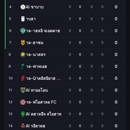
Al ชาบาบ
0
4
0
0
0
0
าบฮา
0
5
0
0
0
0
าล-าฮลอิ จเอดดาฮ
0
6
0
0
0
0
าล-ฮาซม
0
7
0
0
0
0
าล-นาสสร
0
8
0
0
0
0
าล-ฟาทเอฮ
0
9
0
0
0
0
าล-Qาดอิสอิยาฮ FC
0
10
0
0
0
0
Al ทาออโอน
0
11
0
0
0
0
าล-ฟไอสาลย FC
0
12
0
0
0
0
Al คฮาลอีจ สไอฮาท
0
13
0
0
0
0
Al รอิยาดฮ
0
14
0
0
0
0