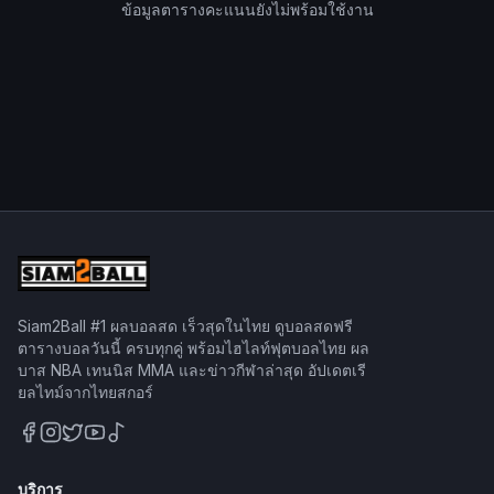
ข้อมูลตารางคะแนนยังไม่พร้อมใช้งาน
Siam2Ball #1 ผลบอลสด เร็วสุดในไทย ดูบอลสดฟรี
ตารางบอลวันนี้ ครบทุกคู่ พร้อมไฮไลท์ฟุตบอลไทย ผล
บาส NBA เทนนิส MMA และข่าวกีฬาล่าสุด อัปเดตเรี
ยลไทม์จากไทยสกอร์
บริการ