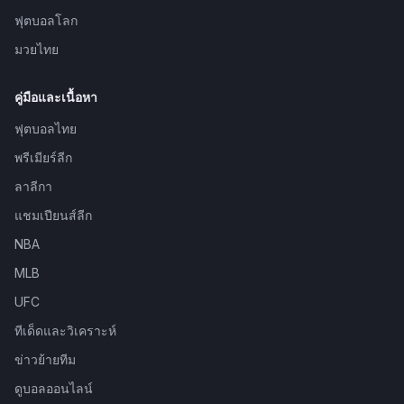
ฟุตบอลโลก
มวยไทย
คู่มือและเนื้อหา
ฟุตบอลไทย
พรีเมียร์ลีก
ลาลีกา
แชมเปียนส์ลีก
NBA
MLB
UFC
ทีเด็ดและวิเคราะห์
ข่าวย้ายทีม
ดูบอลออนไลน์