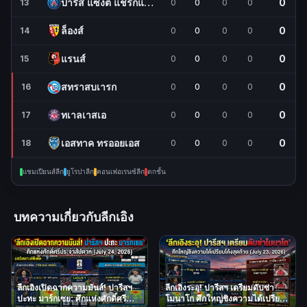
ปารีส แซงต์ แชร์กแมง
0
13
0
0
0
0
ล็องส์
0
14
0
0
0
0
แรนส์
0
15
0
0
0
0
สทราสบเารก
0
16
0
0
0
0
ทเาลเาสเอ
0
17
0
0
0
0
เอสทาค ทรออยเอส
0
18
0
0
0
0
แชมเปียนส์ลีก
ยูโรปาลีก
คอนเฟอเรนซ์ลีก
ตกชั้น
บทความเกี่ยวกับลีกเอิง
ลีกเอิงเปิดฉากความมันส์! ปารีสฯ
ลีกเอิงระอุ! ปารีสฯ เตรียมดับซ่า
ปะทะ มาร์กเซย: ศึกแห่งศักดิ์ศรี
โมนาโก ศึกใหญ่ชิงความได้เปรียบ