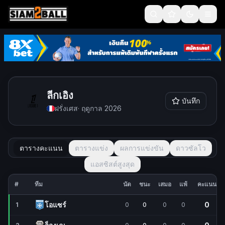
ลีกเอิง
บันทึก
ฝรั่งเศส
· ฤดูกาล
2026
ตารางคะแนน
ตารางแข่ง
ผลการแข่งขัน
ดาวซัลโว
แอสซิสต์สูงสุด
#
ทีม
นัด
ชนะ
เสมอ
แพ้
คะแนน
โอแซร์
0
1
0
0
0
0