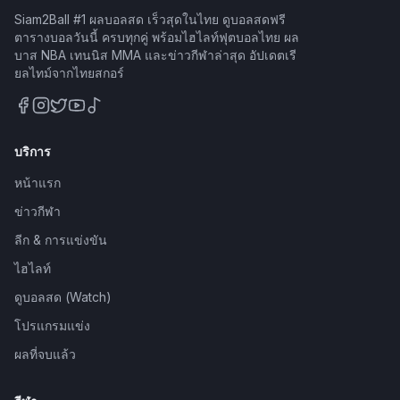
Siam2Ball #1 ผลบอลสด เร็วสุดในไทย ดูบอลสดฟรี
ตารางบอลวันนี้ ครบทุกคู่ พร้อมไฮไลท์ฟุตบอลไทย ผล
บาส NBA เทนนิส MMA และข่าวกีฬาล่าสุด อัปเดตเรี
ยลไทม์จากไทยสกอร์
บริการ
หน้าแรก
ข่าวกีฬา
ลีก & การแข่งขัน
ไฮไลท์
ดูบอลสด (Watch)
โปรแกรมแข่ง
ผลที่จบแล้ว