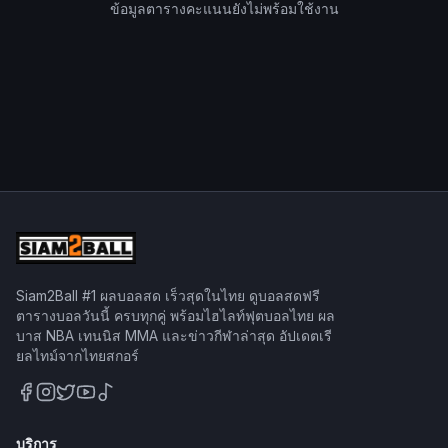
ข้อมูลตารางคะแนนยังไม่พร้อมใช้งาน
Siam2Ball #1 ผลบอลสด เร็วสุดในไทย ดูบอลสดฟรี
ตารางบอลวันนี้ ครบทุกคู่ พร้อมไฮไลท์ฟุตบอลไทย ผล
บาส NBA เทนนิส MMA และข่าวกีฬาล่าสุด อัปเดตเรี
ยลไทม์จากไทยสกอร์
บริการ