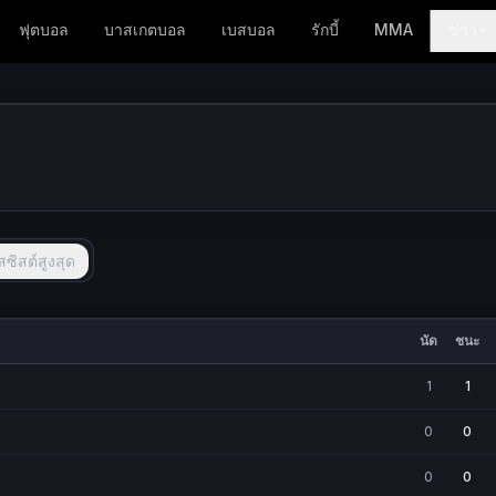
ฟุตบอล
บาสเกตบอล
เบสบอล
รักบี้
MMA
ข่าว
ซิสต์สูงสุด
นัด
ชนะ
1
1
0
0
0
0