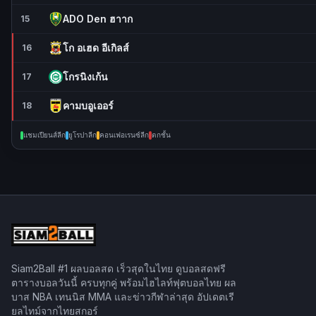
ADO Den ฮาาก
15
โก อเฮด อีเกิลส์
16
โกรนิงเก้น
17
คามบอูเออร์
18
แชมเปียนส์ลีก
ยูโรปาลีก
คอนเฟอเรนซ์ลีก
ตกชั้น
Siam2Ball #1 ผลบอลสด เร็วสุดในไทย ดูบอลสดฟรี
ตารางบอลวันนี้ ครบทุกคู่ พร้อมไฮไลท์ฟุตบอลไทย ผล
บาส NBA เทนนิส MMA และข่าวกีฬาล่าสุด อัปเดตเรี
ยลไทม์จากไทยสกอร์