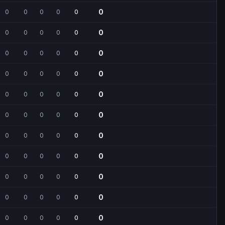
0
0
0
0
0
0
0
0
0
0
0
0
0
0
0
0
0
0
0
0
0
0
0
0
0
0
0
0
0
0
0
0
0
0
0
0
0
0
0
0
0
0
0
0
0
0
0
0
0
0
0
0
0
0
0
0
0
0
0
0
0
0
0
0
0
0