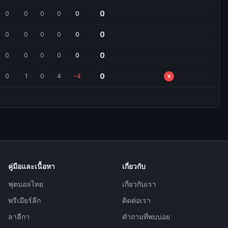
0
0
0
0
0
0
0
0
0
0
0
0
0
0
0
0
0
0
0
0
1
0
4
-4
พ
คู่มือและเนื้อหา
เกี่ยวกับ
ฟุตบอลไทย
เกี่ยวกับเรา
พรีเมียร์ลีก
ติดต่อเรา
ลาลีกา
คำถามที่พบบ่อย