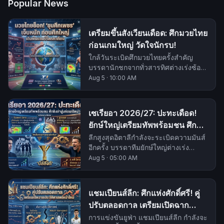
Popular News
เตรียมขึ้นสังเวียนเดือด: ศึกมวยไทย
ก่อนเกมใหญ่ วัดใจนักรบ!
ใกล้วันระเบิดศึกมวยไทยครั้งสำคัญ
บรรดานักชกจากทั่วสารทิศต่างเร่งซ้อม
เข้ม เตรียมพร้อมรับมือความกดดันและ
Aug 5
·
10:00 AM
ชิงชัยความเป็นหนึ่งบนสังเวียน.
เซเรียอา 2026/27: ปะทะเดือด!
ยักษ์ใหญ่เตรียมทัพพร้อมชน ศึกชิง
จ่าฝูงก่อนเปิดม่าน
ลีกสูงสุดอิตาลีกำลังจะระเบิดความมันส์
อีกครั้ง บรรดาทีมยักษ์ใหญ่ต่างเร่ง
เตรียมความพร้อมก่อนศึกใหญ่ที่กำลังจะ
Aug 5
·
05:00 AM
มาถึงในฤดูกาล 2026/27
แชมเปียนส์ลีก: ศึกแห่งศักดิ์ศรี! คู่
ปรับตลอดกาล เตรียมเปิดฉาก
ประวัติศาสตร์หน้าใหม่
การแข่งขันยูฟ่า แชมเปียนส์ลีก กำลังจะ