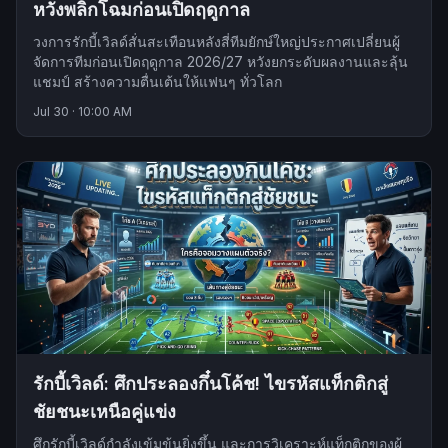
หวังพลิกโฉมก่อนเปิดฤดูกาล
วงการรักบี้เวิลด์สั่นสะเทือนหลังสี่ทีมยักษ์ใหญ่ประกาศเปลี่ยนผู้
จัดการทีมก่อนเปิดฤดูกาล 2026/27 หวังยกระดับผลงานและลุ้น
แชมป์ สร้างความตื่นเต้นให้แฟนๆ ทั่วโลก
Jul 30
·
10:00 AM
รักบี้เวิลด์: ศึกประลองกึ๋นโค้ช! ไขรหัสแท็กติกสู่
ชัยชนะเหนือคู่แข่ง
ศึกรักบี้เวิลด์กำลังเข้มข้นยิ่งขึ้น และการวิเคราะห์แท็กติกของผู้