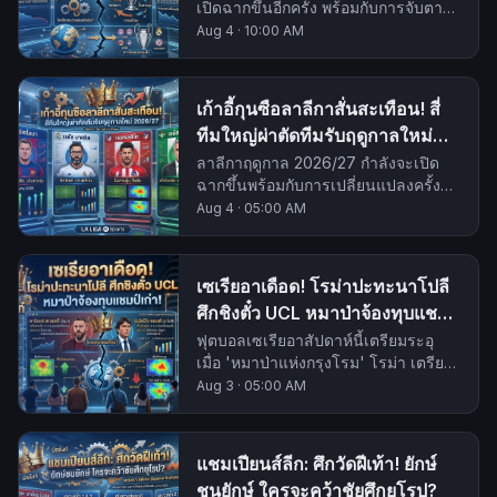
เปิดฉากขึ้นอีกครั้ง พร้อมกับการจับตา
มองคู่ปรับสำคัญ ที่พร้อมสร้างตำนาน
Aug 4
·
10:00 AM
บทใหม่ในเวทียุโรป.
เก้าอี้กุนซือลาลีกาสั่นสะเทือน! สี่
ทีมใหญ่ผ่าตัดทีมรับฤดูกาลใหม่
2026/27
ลาลีกาฤดูกาล 2026/27 กำลังจะเปิด
ฉากขึ้นพร้อมกับการเปลี่ยนแปลงครั้ง
สำคัญในตำแหน่งผู้จัดการทีมของสี่
Aug 4
·
05:00 AM
สโมสรยักษ์ใหญ่ การปรับทัพครั้งนี้สร้าง
ความคาดหวังและคำถามมากมายถึง
ทิศทางของลีกกระทิงดุ.
เซเรียอาเดือด! โรม่าปะทะนาโปลี
ศึกชิงตั๋ว UCL หมาป่าจ้องทุบแชมป์
เก่า!
ฟุตบอลเซเรียอาสัปดาห์นี้เตรียมระอุ
เมื่อ 'หมาป่าแห่งกรุงโรม' โรม่า เตรียม
เปิดบ้านรับการมาเยือนของ 'อัซซูร่า'
Aug 3
·
05:00 AM
นาโปลี แชมป์เก่าที่ฟอร์มยังไม่เข้าที่เข้า
ทาง เกมนี้เดิมพันสูงด้วยโควตายูฟ่า
แชมเปี้ยนส์ลีก
แชมเปียนส์ลีก: ศึกวัดฝีเท้า! ยักษ์
ชนยักษ์ ใครจะคว้าชัยศึกยุโรป?