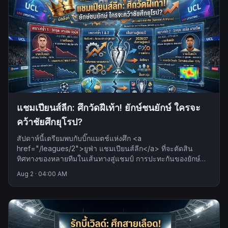
แชมเปียนส์ลีก: ศึกวัดฝีเท้า! ยักษ์ชนยักษ์ ใครจะ
คว้าชัยศึกยุโรป?
สัปดาห์นี้เตรียมพบกับบิ๊กแมตช์แห่งศึก <a
href="/leagues/2">ยูฟ่า แชมเปียนส์ลีก</a> ที่จะตัดสิน
ทิศทางของหลายทีมในเส้นทางสู่แชมป์ การปะทะกันของยักษ์
ใหญ่จะสร้างประวัติศาสตร์บทใหม่แน่นอน.
Aug 2
·
04:00 AM