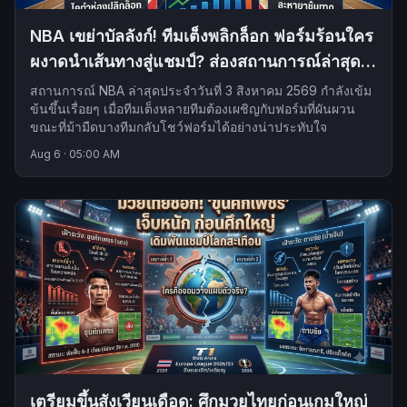
NBA เขย่าบัลลังก์! ทีมเต็งพลิกล็อก ฟอร์มร้อนใคร
ผงาดนำเส้นทางสู่แชมป์? ส่องสถานการณ์ล่าสุด 3
ส.ค. 2569
สถานการณ์ NBA ล่าสุดประจำวันที่ 3 สิงหาคม 2569 กำลังเข้ม
ข้นขึ้นเรื่อยๆ เมื่อทีมเต็งหลายทีมต้องเผชิญกับฟอร์มที่ผันผวน
ขณะที่ม้ามืดบางทีมกลับโชว์ฟอร์มได้อย่างน่าประทับใจ
Aug 6
·
05:00 AM
เตรียมขึ้นสังเวียนเดือด: ศึกมวยไทยก่อนเกมใหญ่