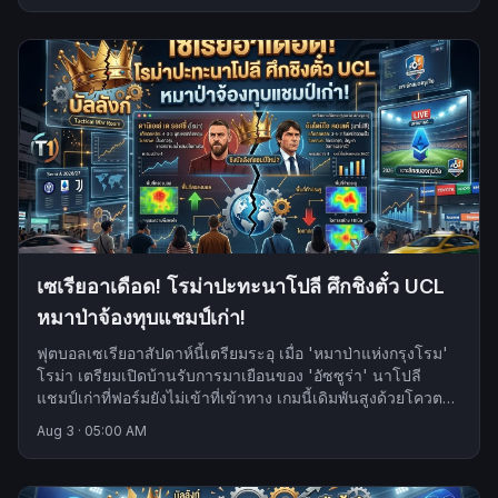
เซเรียอาเดือด! โรม่าปะทะนาโปลี ศึกชิงตั๋ว UCL
หมาป่าจ้องทุบแชมป์เก่า!
ฟุตบอลเซเรียอาสัปดาห์นี้เตรียมระอุ เมื่อ 'หมาป่าแห่งกรุงโรม'
โรม่า เตรียมเปิดบ้านรับการมาเยือนของ 'อัซซูร่า' นาโปลี
แชมป์เก่าที่ฟอร์มยังไม่เข้าที่เข้าทาง เกมนี้เดิมพันสูงด้วยโควตายู
ฟ่า แชมเปี้ยนส์ลีก
Aug 3
·
05:00 AM