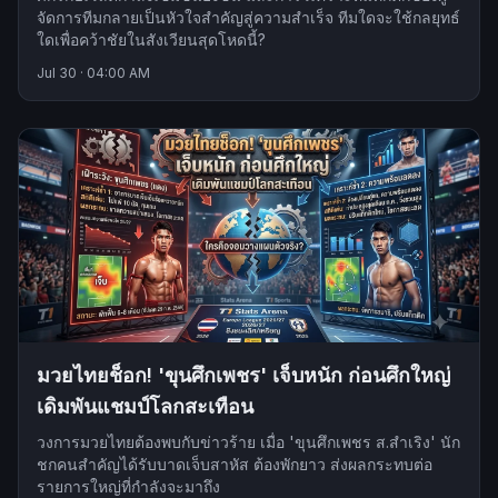
จัดการทีมกลายเป็นหัวใจสำคัญสู่ความสำเร็จ ทีมใดจะใช้กลยุทธ์
ใดเพื่อคว้าชัยในสังเวียนสุดโหดนี้?
Jul 30
·
04:00 AM
มวยไทยช็อก! 'ขุนศึกเพชร' เจ็บหนัก ก่อนศึกใหญ่
เดิมพันแชมป์โลกสะเทือน
วงการมวยไทยต้องพบกับข่าวร้าย เมื่อ 'ขุนศึกเพชร ส.สำเริง' นัก
ชกคนสำคัญได้รับบาดเจ็บสาหัส ต้องพักยาว ส่งผลกระทบต่อ
รายการใหญ่ที่กำลังจะมาถึง