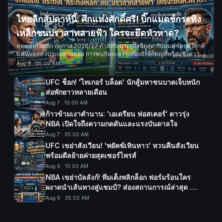
ไทยลีกสัปดาห์นี้: ศึกแห่งศักดิ์ศรี! บิ๊กแมตช์กระทิง
เหล็กชนปราสาทสายฟ้า ใครจะยึดหัวหาด?
ฟุตบอลไทยลีก ฤดูกาล 2026/27 กำลังร้อนระอุถึงขีดสุด กับแมตช์หยุดโลกที่
แฟนบอลทั่วประเทศรอคอย การพบกันระหว่างสองยักษ์ใหญ่ที่พร้อมชิงความ
เป็นหนึ่ง
Aug 8
·
05:00 AM
UFC ช็อก! 'ไทเกอร์ บล็อด' นักสู้มหาชนบาดเจ็บหนัก
ส่อพักยาวหลายเดือน
Aug 7
·
10:00 AM
ก้าวข้ามเงาตำนาน: 'เอเดรียน ฟอสเตอร์' ดาวรุ่ง
NBA เปิดใจถึงความกดดันและแรงบันดาลใจ
Aug 7
·
05:00 AM
UFC เขย่าสังเวียน! 'พยัคฆ์เหินหาว' หวนคืนสังเวียน
พร้อมดีลย้ายค่ายสุดเซอร์ไพรส์
Aug 6
·
10:00 AM
NBA เขย่าบัลลังก์! ทีมเต็งพลิกล็อก ฟอร์มร้อนใคร
ผงาดนำเส้นทางสู่แชมป์? ส่องสถานการณ์ล่าสุด 3
ส.ค. 2569
Aug 6
·
05:00 AM