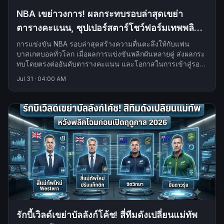
NBA เขย่าวงการ! ผลกระทบรอบล่าสุดเขย่า
ตารางคะแนน, ซุปเปอร์สตาร์โชว์ฟอร์มเทพพลิก
สถานการณ์
การแข่งขัน NBA รอบล่าสุดสร้างความตื่นตะลึงให้กับแฟน
บาสเกตบอลทั่วโลก เมื่อผลการแข่งขันพลิกผันหลายคู่ ส่งผลกระ
ทบโดยตรงต่ออันดับตารางคะแนน และโอกาสในการเข้าสู่รอบ
เพลย์ออฟของหลายทีม
Jul 31
·
04:00 AM
รักบี้เวิลด์เขย่าบัลลังก์โค้ช! สี่ทีมดังเปลี่ยนแม่ทัพ