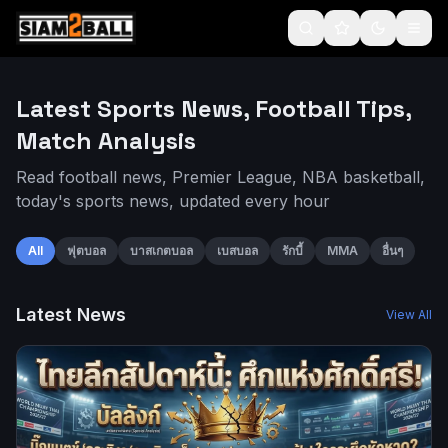
2
4
6
7
8
3
5
1
Latest Sports News, Football Tips,
Match Analysis
Read football news, Premier League, NBA basketball,
today's sports news, updated every hour
All
ฟุตบอล
บาสเกตบอล
เบสบอล
รักบี้
MMA
อื่นๆ
Latest News
View All