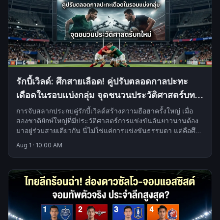
รักบี้เวิลด์: ศึกสายเลือด! คู่ปรับตลอดกาลปะทะ
เดือดในรอบแบ่งกลุ่ม จุดชนวนประวัติศาสตร์บท
ใหม่
การจับสลากประกบคู่รักบี้เวิลด์สร้างความฮือฮาครั้งใหญ่ เมื่อ
สองชาติยักษ์ใหญ่ที่มีประวัติศาสตร์การแข่งขันอันยาวนานต้อง
มาอยู่ร่วมสายเดียวกัน นี่ไม่ใช่แค่การแข่งขันธรรมดา แต่คือศึก
แห่งศักดิ์ศรีที่เดิมพันด้วยตำนาน
Aug 1
·
10:00 AM