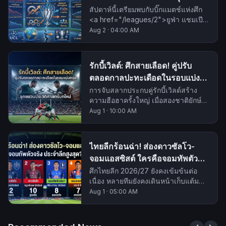
สัปดาห์นี้เตรียมพบกับบิ๊กแมตช์แห่งศึก
<a href="/leagues/2">ยูฟ่า แชมเปีย
นส์ลีก</a> ที่จะตัดสินทิศทางของหลาย
Aug 2
·
04:00 AM
ทีมในเส้นทางสู่แชมป์ การปะทะกันของ
ยักษ์ใหญ่จะสร้างประวัติศาสตร์บทใหม่
แน่นอน.
รักบี้เวิลด์: ศึกสายเลือด! คู่ปรับ
ตลอดกาลปะทะเดือดในรอบแบ่ง
กลุ่ม จุดชนวนประวัติศาสตร์บท
การจับสลากประกบคู่รักบี้เวิลด์สร้าง
ความฮือฮาครั้งใหญ่ เมื่อสองชาติยักษ์
ใหม่
ใหญ่ที่มีประวัติศาสตร์การแข่งขันอัน
Aug 1
·
10:00 AM
ยาวนานต้องมาอยู่ร่วมสายเดียวกัน นี่
ไม่ใช่แค่การแข่งขันธรรมดา แต่คือศึก
แห่งศักดิ์ศรีที่เดิมพันด้วยตำนาน
ไทยลีกร้อนฉ่า! ส่องดาวซัลโว-
จอมแอสซิสต์ ใครคือจอมทัพตัว
จริงประจำลีกสูงสุด?
ศึกไทยลีก 2026/27 ยังคงเข้มข้นต่อ
เนื่อง หลายทีมยังคงเดินหน้าเก็บแต้ม
เพื่อเป้าหมายที่วางไว้ พร้อมเปิดสถิติสุด
Aug 1
·
05:00 AM
เดือดของนักเตะที่โชว์ฟอร์มเด่นทั้งใน
ด้านการทำประตูและจ่ายบอลให้เพื่อน
ทำสกอร์