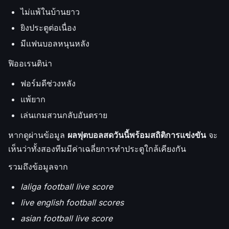
ไม่แพ้ในบ้านยาว
ยิงประตูต่อเนื่อง
มีแฟนบอลหนุนหลัง
ฟิออเรนติน่า
ฟอร์มดีช่วงหลัง
แพ้ยาก
เล่นเกมสวนกลับอันตราย
หากดูผ่านข้อมูล
ผลฟุตบอลสดวันนี้พร้อมสถิติการแข่งขัน
จะ
เห็นว่าทั้งสองทีมมีค่าเฉลี่ยการทำประตูใกล้เคียงกัน
รวมถึงข้อมูลจาก
laliga football live score
live english football scores
asian football live score