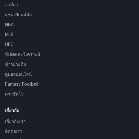
ลาลีกา
แชมเปียนส์ลีก
NBA
MLB
UFC
ทีเด็ดและวิเคราะห์
ข่าวย้ายทีม
ดูบอลออนไลน์
Fantasy Football
ดาวซัลโว
เกี่ยวกับ
เกี่ยวกับเรา
ติดต่อเรา