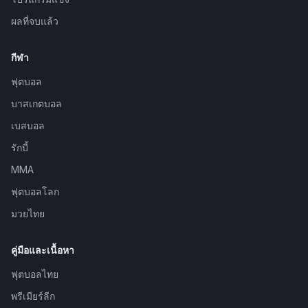
ผลที่จบแล้ว
กีฬา
ฟุตบอล
บาสเกตบอล
เบสบอล
รักบี้
MMA
ฟุตบอลโลก
มวยไทย
คู่มือและเนื้อหา
ฟุตบอลไทย
พรีเมียร์ลีก