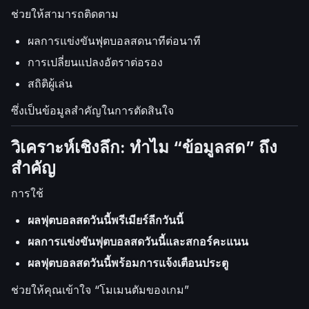
ช่วยให้สามารถติดตาม
ผลการแข่งขันฟุตบอลสดนาทีต่อนาที
การเปลี่ยนแปลงอัตราต่อรอง
สถิติผู้เล่น
ซึ่งเป็นข้อมูลสำคัญในการตัดสินใจ
วิเคราะห์เชิงลึก: ทำไม “ข้อมูลสด” ถึง
สำคัญ
การใช้
ผลฟุตบอลสดวันนี้พรีเมียร์ลีกวันนี้
ผลการแข่งขันฟุตบอลสดวันนี้และสกอร์คะแนน
ผลฟุตบอลสดวันนี้พร้อมการแจ้งเตือนประตู
ช่วยให้คุณเข้าใจ “โมเมนตัมของเกม”