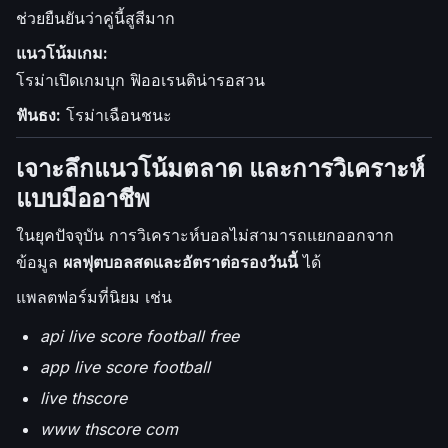
ช่วยยืนยันว่าคู่นี้สูสีมาก
แนวโน้มเกม:
โรม่าเปิดเกมบุก ฟิออเรนติน่ารอสวน
ฟันธง:
โรม่าเฉือนชนะ
เจาะลึกแนวโน้มตลาด และการวิเคราะห์
แบบมืออาชีพ
ในยุคปัจจุบัน การวิเคราะห์บอลไม่สามารถแยกออกจาก
ข้อมูล
ผลฟุตบอลสดและอัตราต่อรองวันนี้
ได้
แพลตฟอร์มที่นิยม เช่น
api live score football free
app live score football
live thscore
www thscore com