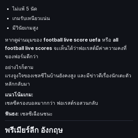
ไม่แพ้ 5 นัด
เกมรับเหนียวแน่น
มีวินัยเกมสูง
หากดูผ่านมุมของ
football live score uefa
หรือ
all
football live scores
จะเห็นได้ว่าฟอเรสต์มีค่าความคงที่
ของฟอร์มดีกว่า
อย่างไรก็ตาม
แรงจูงใจของเชลซีในบ้านยังคงสูง และมีข่าวดีเรื่องนักเตะตัว
หลักกลับมา
แนวโน้มเกม:
เชลซีครองบอลมากกว่า ฟอเรสต์รอสวนกลับ
ฟันธง:
เชลซีเฉือนชนะ
พรีเมียร์ลีก อังกฤษ