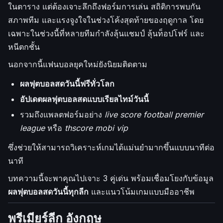
ในตาราง แต่ต้องเจาะลึกถึงฟอร์มการเล่น สถิติการพบกัน
สภาพทีม และแรงจูงใจในช่วงโค้งสุดท้ายของฤดูกาล โดย
เฉพาะในช่วงนี้ที่หลายทีมกำลังลุ้นแชมป์ ลุ้นท็อปโฟร์ และ
หนีตกชั้น
นอกจากนี้แฟนบอลยุคใหม่ยังนิยมติดตาม
ผลฟุตบอลสดวันนี้ฟรีทั่วโลก
อัปเดตผลฟุตบอลสดแบบเรียลไทม์วันนี้
รวมถึงแพลตฟอร์มอย่าง
live score football premier
league
หรือ
thscore mobi vip
ซึ่งช่วยให้สามารถวิเคราะห์เกมได้แม่นยำมากขึ้นแบบนาทีต่อ
นาที
บทความนี้จะพาคุณไปเจาะ 3 คู่เด่น พร้อมเชื่อมโยงกับข้อมูล
ผลฟุตบอลสดวันนี้ทุกลีก
และแนวโน้มเกมแบบมืออาชีพ
พรีเมียร์ลีก อังกฤษ