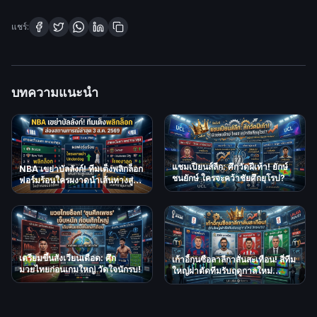
แชร์:
บทความแนะนำ
แชมเปียนส์ลีก: ศึกวัดฝีเท้า! ยักษ์
NBA เขย่าบัลลังก์! ทีมเต็งพลิกล็อก
ชนยักษ์ ใครจะคว้าชัยศึกยุโรป?
ฟอร์มร้อนใครผงาดนำเส้นทางสู่
แชมป์? ส่องสถานการณ์ล่าสุด 3
ส.ค. 2569
เตรียมขึ้นสังเวียนเดือด: ศึก
เก้าอี้กุนซือลาลีกาสั่นสะเทือน! สี่ทีม
มวยไทยก่อนเกมใหญ่ วัดใจนักรบ!
ใหญ่ผ่าตัดทีมรับฤดูกาลใหม่
2026/27