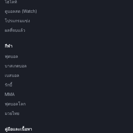
ไฮไลท์
ดูบอลสด (Watch)
โปรแกรมแข่ง
ผลที่จบแล้ว
กีฬา
ฟุตบอล
บาสเกตบอล
เบสบอล
รักบี้
MMA
ฟุตบอลโลก
มวยไทย
คู่มือและเนื้อหา