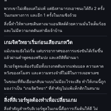
พวกเขาไม่เพียงแค่ไม่แพ้ แต่ยังสามารถเอาชนะได้ถึง 2 ครั้ง
ในเกมทางการ และอีก 1 ครั้งในเกมชิงถ้วย
สิ่งนี้ทำให้พาเลซเดินทางมาแอนฟิลด์ด้วยความมั่นใจเต็มร้อย
และไม่มีความกดดันเท่าฝั่งเจ้าบ้าน
เกมจิตวิทยาเริ่มก่อนเสียงนกหวีด
แม้เกมจะยังไม่เริ่ม แต่บรรยากาศของการแข่งขันได้เริ่มขึ้น
แล้วผ่านคำพูดของฟริมปง และสถิติที่ผ่านมา
ลิเวอร์พูลจะต้องรับมือทั้งแรงกดดันจากแฟนบอล ความคาด
หวังของสโมสร และความทรงจำที่ไม่ดีในการเจอพาเลซ
ในขณะที่ทีมเยือนกลับมาแบบไม่มีอะไรจะเสีย ทำให้เกมนี้ถูก
มองว่าเป็น “เกมจิตวิทยา” ที่สำคัญไม่แพ้แท็กติกในสนาม
สิ่งที่ลิเวอร์พูลต้องทำเพื่อเปลี่ยนเกม
สิ่งสำคัญสำหรับลิเวอร์พูลในเกมนี้คือการเริ่มต้นให้ดี ไม่