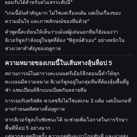
ยอมรับได้สำหรับสโมสรระดับนี้”
“เกมนี้มันสำคัญมาก ไม่ใช่แค่เรื่องแต้ม แต่เป็นเรื่องของ
ความมั่นใจ และภาพลักษณ์ของทีมด้วย”
คำพูดนี้สะท้อนให้เห็นว่าแม้แต่ผู้เล่นนอกทีมก็ยังมองว่า
ลิเวอร์พูลกำลังอยู่ในจุดที่ต้อง “พิสูจน์ตัวเอง” อย่างหนักใน
ช่วงเวลาสำคัญของฤดูกาล
ความหมายของเกมนี้ในเส้นทางลุ้นท็อป 5
สถานการณ์ในตารางคะแนนพรีเมียร์ลีกตอนนี้ทำให้ทุก
คะแนนมีความหมาย ลิเวอร์พูลอยู่ในกลุ่มทีมที่ต้องลุ้นพื้นที่ยู
ฟ่า แชมเปียนส์ลีกแบบเบียดกันหลายทีม
การเจอกับคริสตัล พาเลซจึงไม่ใช่แค่เกม 3 แต้ม แต่เป็นเกมที่
อาจกำหนดทิศทางทั้งฤดูกาล
หากลิเวอร์พูลเก็บชัยชนะได้ จะช่วยเพิ่มโอกาสในการรักษา
พื้นที่ท็อป 5 อย่างมาก
แต่หากสะดุดอีกครั้ง ความกดดันจะถาโถมทันที และอาจส่ง