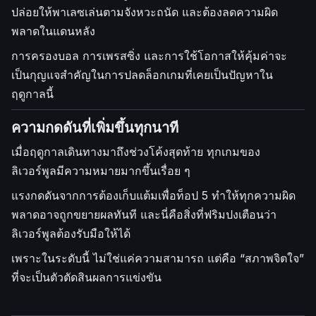
ปล่อยให้พาเลซเล่นตามจังหวะถนัด และต้องลดความผิด
พลาดในแดนหลัง
การครองบอล การเพรสซิ่ง และการใช้โอกาสให้คุ้มค่าจะ
เป็นกุญแจสำคัญในการปลดล็อกเกมที่เคยเป็นปัญหาใน
ฤดูกาลนี้
ความกดดันที่เพิ่มขึ้นทุกนาที
เมื่อฤดูกาลเดินทางมาถึงช่วงโค้งสุดท้าย ทุกเกมของ
ลิเวอร์พูลมีความหมายมากขึ้นเรื่อย ๆ
แรงกดดันจากการต้องเก็บแต้มเพื่อท็อป 5 ทำให้ทุกความผิด
พลาดอาจถูกขยายผลทันที และนี่คือสิ่งที่ฟริมปงเตือนว่า
ลิเวอร์พูลต้องรับมือให้ได้
เพราะในระดับนี้ ไม่ใช่แค่ความสามารถ แต่คือ “สภาพจิตใจ”
ที่จะเป็นตัวตัดสินผลการแข่งขัน