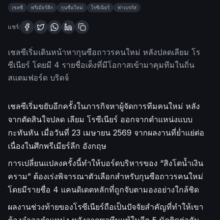
เชลซี
พรีเมียร์ลีก
กุนซือใหม่
โรซีเนียร์
ฟาเบรกัส
แชร์:
เชลซีเริ่มเดินหน้าหากุนซือถาวรคนใหม่ หลังปลดเลียม โร
ซีเนียร์ โดยมี 4 รายชื่อเต็งที่มีโอกาสเข้ามาคุมทีมในถิ่น
สแตมฟอร์ด บริดจ์
เชลซีเริ่มขยับอีกครั้งในภารกิจหาผู้จัดการทีมคนใหม่ หลัง
จากตัดสินใจปลด เลียม โรซีเนียร์ ออกจากตำแหน่งแบบ
กะทันหัน เมื่อวันที่ 23 เมษายน 2569 จากผลงานที่ย่ำแย่ต่อ
เนื่องในศึกพรีเมียร์ลีก อังกฤษ
การเปลี่ยนแปลงครั้งนี้ทำให้บอร์ดบริหารของ “สิงโตน้ำเงิน
คราม” ต้องเร่งพิจารณาตัวเลือกสำหรับกุนซือถาวรคนใหม่
โดยมีรายชื่อ 4 แคนดิเดตหลักที่ถูกจับตามองอย่างใกล้ชิด
ผลงานช่วงท้ายของโรซีเนียร์ถือเป็นปัจจัยสำคัญที่ทำให้เขา