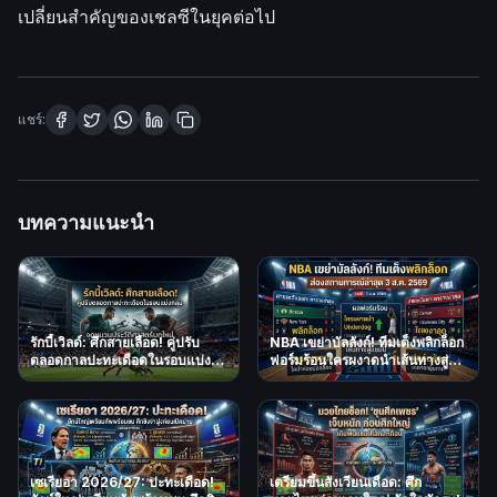
เปลี่ยนสำคัญของเชลซีในยุคต่อไป
แชร์:
บทความแนะนำ
รักบี้เวิลด์: ศึกสายเลือด! คู่ปรับ
NBA เขย่าบัลลังก์! ทีมเต็งพลิกล็อก
ตลอดกาลปะทะเดือดในรอบแบ่ง
ฟอร์มร้อนใครผงาดนำเส้นทางสู่
กลุ่ม จุดชนวนประวัติศาสตร์บท
แชมป์? ส่องสถานการณ์ล่าสุด 3
ใหม่
ส.ค. 2569
เซเรียอา 2026/27: ปะทะเดือด!
เตรียมขึ้นสังเวียนเดือด: ศึก