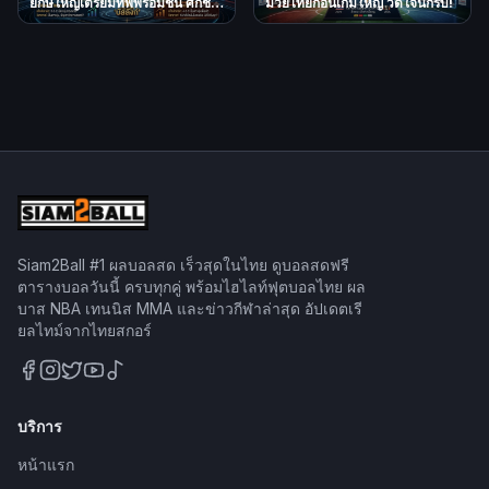
ยักษ์ใหญ่เตรียมทัพพร้อมชน ศึกชิง
มวยไทยก่อนเกมใหญ่ วัดใจนักรบ!
จ่าฝูงก่อนเปิดม่าน
Siam2Ball #1 ผลบอลสด เร็วสุดในไทย ดูบอลสดฟรี
ตารางบอลวันนี้ ครบทุกคู่ พร้อมไฮไลท์ฟุตบอลไทย ผล
บาส NBA เทนนิส MMA และข่าวกีฬาล่าสุด อัปเดตเรี
ยลไทม์จากไทยสกอร์
บริการ
หน้าแรก