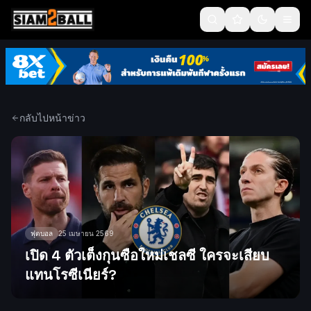
กลับไปหน้าข่าว
ฟุตบอล
25 เมษายน 2569
เปิด 4 ตัวเต็งกุนซือใหม่เชลซี ใครจะเสียบ
แทนโรซีเนียร์?