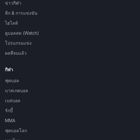
ข่าวกีฬา
ลีก & การแข่งขัน
ไฮไลท์
ดูบอลสด (Watch)
โปรแกรมแข่ง
ผลที่จบแล้ว
กีฬา
ฟุตบอล
บาสเกตบอล
เบสบอล
รักบี้
MMA
ฟุตบอลโลก