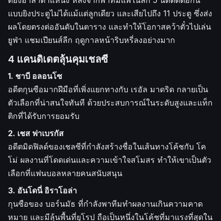
ต้องอำลาตำแหน่ง หลังจากพาทีมแพ้ในลีก 5 นัดติดต่อกัน
แบบยิงประตูไม่ได้แม้แต่ลูกเดียว และเสียไปถึง 11 ประตู ซึ่งส่ง
ผลโดยตรงต่ออันดับในตาราง และทำให้โอกาสคว้าตั๋วไปเล่น
ยูฟ่า แชมเปียนส์ลีก ฤดูกาลหน้าริบหรี่ลงอย่างมาก
4 แคนดิเดตลุ้นคุมเชลซี
1. ชาบี อลอนโซ
อดีตกุนซือมากฝีมือที่เพิ่งแยกทางกับ เรอัล มาดริด กลายเป็น
ตัวเลือกที่น่าสนใจทันที ด้วยประสบการณ์ในระดับสูงและแท็ก
ติกที่ได้รับการยอมรับ
2. เชส ฟาเบรกัส
อดีตมิดฟิลด์ของเชลซีที่กำลังสร้างชื่อในเส้นทางโค้ชกับ โค
โม่ ผลงานที่โดดเด่นและความเข้าใจสโมสร ทำให้เขาเป็นตัว
เลือกที่แฟนบอลหลายคนสนับสนุน
3. อันโดนี่ อิราโอล่า
กุนซือของ บอร์นมัธ ที่กำลังพาทีมทำผลงานเกินความคาด
หมาย และมีลุ้นพื้นที่ยุโรป ถือเป็นหนึ่งในโค้ชที่มาแรงที่สุดใน